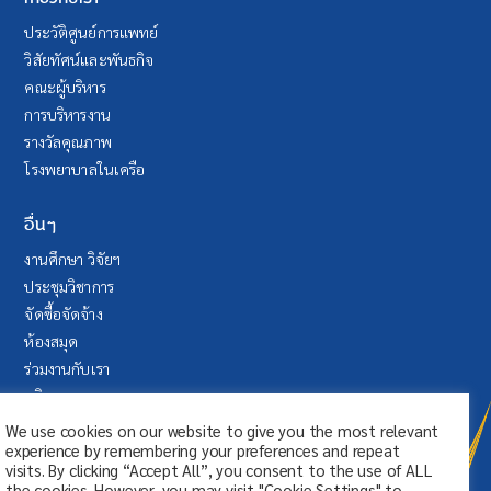
ประวัติศูนย์การแพทย์
วิสัยทัศน์และพันธกิจ
คณะผู้บริหาร
การบริหารงาน
รางวัลคุณภาพ
โรงพยาบาลในเครือ
อื่นๆ
งานศึกษา วิจัยฯ
ประชุมวิชาการ
จัดซื้อจัดจ้าง
ห้องสมุด
ร่วมงานกับเรา
บริจาค
ระบบลา (SAP Fiori)
We use cookies on our website to give you the most relevant
experience by remembering your preferences and repeat
visits. By clicking “Accept All”, you consent to the use of ALL
the cookies. However, you may visit "Cookie Settings" to