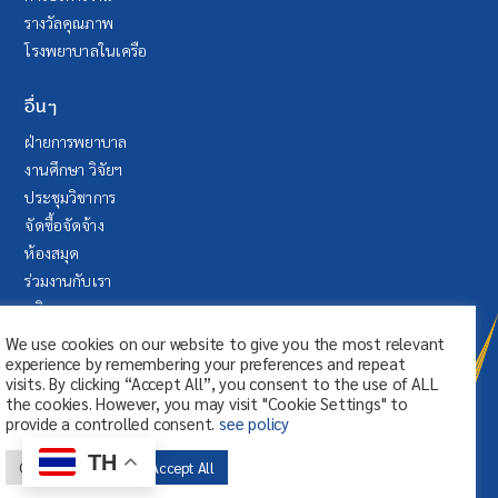
รางวัลคุณภาพ
โรงพยาบาลในเครือ
อื่นๆ
ฝ่ายการพยาบาล
งานศึกษา วิจัยฯ
ประชุมวิชาการ
จัดซื้อจัดจ้าง
ห้องสมุด
ร่วมงานกับเรา
บริจาค
ระบบลา (SAP Fiori)
We use cookies on our website to give you the most relevant
experience by remembering your preferences and repeat
visits. By clicking “Accept All”, you consent to the use of ALL
the cookies. However, you may visit "Cookie Settings" to
provide a controlled consent.
see policy
TH
Cookie Settings
Accept All
© สงวนลิขสิทธิ์ ศูนย์การแพทย์กาญจนา
ภิเษก มหาวิทยาลัยมหิดล