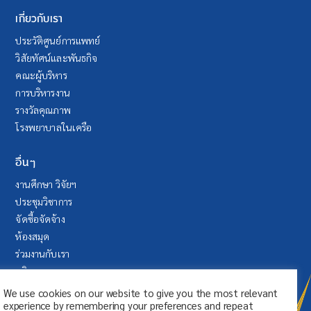
เกี่ยวกับเรา
ประวัติศูนย์การแพทย์
วิสัยทัศน์และพันธกิจ
คณะผู้บริหาร
การบริหารงาน
รางวัลคุณภาพ
โรงพยาบาลในเครือ
อื่นๆ
งานศึกษา วิจัยฯ
ประชุมวิชาการ
จัดซื้อจัดจ้าง
ห้องสมุด
ร่วมงานกับเรา
บริจาค
ระบบลา (SAP Fiori)
We use cookies on our website to give you the most relevant
experience by remembering your preferences and repeat