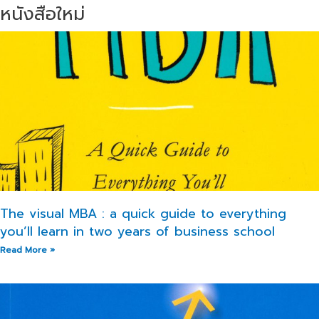
หนังสือใหม่
P
P
P
a
a
a
g
g
g
e
e
e
The visual MBA : a quick guide to everything
you’ll learn in two years of business school
Read More »