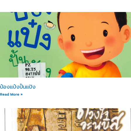
ป๋องแป๋งปั้นแป้ง​
Read More »