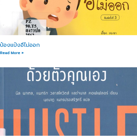
ป๋องแป๋งอึไม่ออก
Read More »