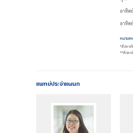
อาทิตย
อาทิตย
หมายเห
*สัปดาห์ท
**สัปดาห์
แพทย์ประจำแผนก