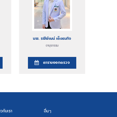
นพ. รพีพัฒน์ เต็งธนกิจ
อายุรกรรม
ตารางออกตรวจ
่ยวกับเรา
อื่นๆ