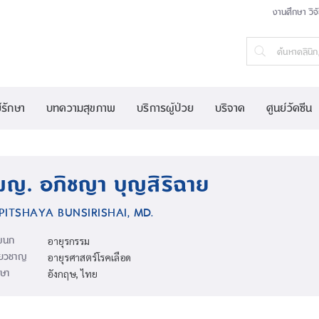
งานศึกษา วิจ
์รักษา
บทความสุขภาพ
บริการผู้ป่วย
บริจาค
ศูนย์วัคซีน
พญ. อภิชญา บุญสิริฉาย
PITSHAYA BUNSIRISHAI, MD.
ผนก
อายุรกรรม
ี่ยวชาญ
อายุรศาสตร์โรคเลือด
ษา
อังกฤษ, ไทย