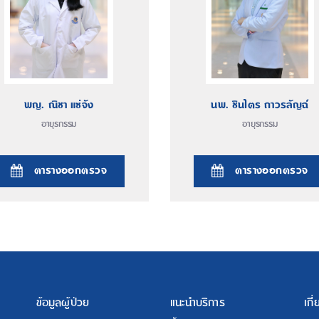
พญ. ณิชา แซ่จัง
นพ. ชินไตร ถาวรลัญฉ์
อายุรกรรม
อายุรกรรม
ตารางออกตรวจ
ตารางออกตรวจ
ข้อมูลผู้ป่วย
แนะนำบริการ
เกี