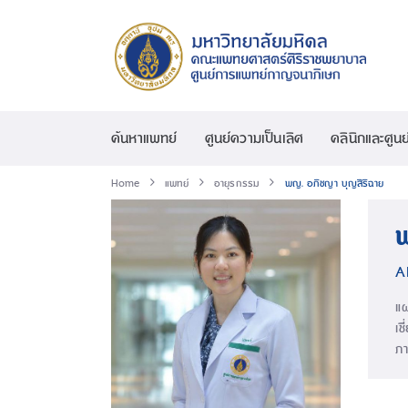
ค้นหาแพทย์
ศูนย์ความเป็นเลิศ
คลินิกและศูนย
Home
แพทย์
อายุรกรรม
พญ. อภิชญา บุญสิริฉาย
A
แ
เช
ภา