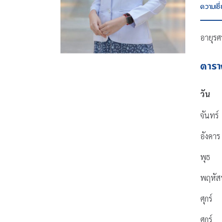
ความเช
อายุรศ
ตาร
วัน
จันทร์
อังคาร
พุธ
พฤหัส
ศุกร์
ศุกร์