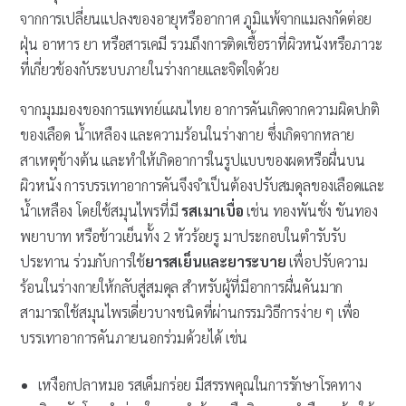
จากการเปลี่ยนแปลงของอายุหรืออากาศ ภูมิแพ้จากแมลงกัดต่อย
ฝุ่น อาหาร ยา หรือสารเคมี รวมถึงการติดเชื้อราที่ผิวหนังหรือภาวะ
ที่เกี่ยวข้องกับระบบภายในร่างกายและจิตใจด้วย
จากมุมมองของการแพทย์แผนไทย อาการคันเกิดจากความผิดปกติ
ของเลือด น้ำเหลือง และความร้อนในร่างกาย ซึ่งเกิดจากหลาย
สาเหตุข้างต้น และทำให้เกิดอาการในรูปแบบของผดหรือผื่นบน
ผิวหนัง การบรรเทาอาการคันจึงจำเป็นต้องปรับสมดุลของเลือดและ
น้ำเหลือง โดยใช้สมุนไพรที่มี
รสเมาเบื่อ
เช่น ทองพันชั่ง ขันทอง
พยาบาท หรือข้าวเย็นทั้ง 2 หัวร้อยรู มาประกอบในตำรับรับ
ประทาน ร่วมกับการใช้
ยารสเย็นและยาระบาย
เพื่อปรับความ
ร้อนในร่างกายให้กลับสู่สมดุล สำหรับผู้ที่มีอาการผื่นคันมาก
สามารถใช้สมุนไพรเดี่ยวบางชนิดที่ผ่านกรรมวิธีการง่าย ๆ เพื่อ
บรรเทาอาการคันภายนอกร่วมด้วยได้ เช่น
เหงือกปลาหมอ รสเค็มกร่อย มีสรรพคุณในการรักษาโรคทาง