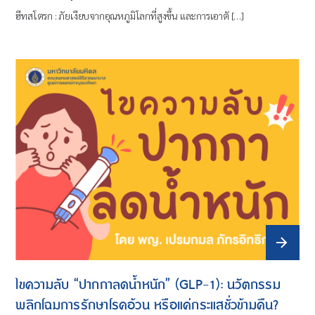
ฮีทสโตรก : ภัยเงียบจากอุณหภูมิโลกที่สูงขึ้น และการเอาตั […]
ไขความลับ “ปากกาลดน้ำหนัก” (GLP-1): นวัตกรรม
พลิกโฉมการรักษาโรคอ้วน หรือแค่กระแสชั่วข้ามคืน?