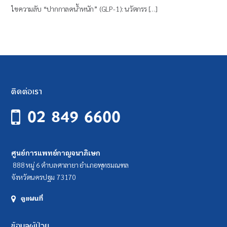
ไขความลับ “ปากกาลดน้ำหนัก” (GLP-1): นวัตกรร […]
ติดต่อเรา
02 849 6600
ศูนย์การแพทย์กาญจนาภิเษก
888 หมู่ 6 ตำบลศาลายา อำเภอพุทธมณฑล
จังหวัดนครปฐม 73170
ดูแผนที่
ข้อมูลผู้ป่วย