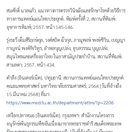
สมศักดิ์ นวลแก้ว. แนวทางการตรวจวินิจฉัยและรักษาโรคด้วยวิธีการ
ทางการแพทย์แผนไทยประยุกต์. พิมพ์ครั้งที่ 2, สถานที่พิมพ์:
อุษาการพิมพ์; 2557. หน้า 145-146.
รุ่งระวี เต็มศิริฤกษ์กุล, วงศ์สถิต ฉั่วกุล, ภาณุพงษ์ พงษ์ชีวิน, เบญญา
กาญจน์ พงศ์กิจวิทูร, อำพลบุญเปล่ง, อุบลวรรณ บุญเปล่ง.
สมุนไพรและเครื่องยาไทย ในยาสามัญประจำบ้าน. สถานที่พิมพ์:
สามลดา; 2557. หน้า 434.
ตำลึง [อินเตอร์เน็ต]. ปทุมธานี: สถานการแพทย์แผนไทยประยุกต์
คณะแพทยศาสตร์ มหาวิทยาลัยธรรมศาสตร์; 2564 [วันที่อ้างถึง
15 มีนาคม 2568] ที่มา:
https://www.med.tu.ac.th/department/attm/?p=2206
เหงือกปลาหมอ [อินเตอร์เน็ต]. กรุงเทพฯ: สำนักงานโครงการ
อนุรักษ์พันธุกรรมพืชอันเนื่องมาจากพระราชดำริ สมเด็จพระเทพ
รัตนราชสุดาฯสยามบรมราชกุมารี; [วันที่อ้างถึง 15 มีนาคม