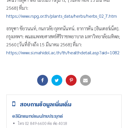
2568] ที่มา:
https://www.rspg.or.th/plants_data/herbs/herbs_02_7.htm
อรจุฑา ชัยวนนท์, กนกวลัย กุลทนันทน์. อาการคัน [อินเตอร์เน็ต].
กรุงเทพฯ: คณะแพทยศาสตร์ศิริราชพยาบาล มหาวิทยาลัยมหิดล;
2560 [วันที่อ้างถึง 15 มีนาคม 2568] ที่มา:
https://www.si.mahidol.ac.th/th/healthdetail.asp?aid=1082
สอบถามข้อมูลเพิ่มเติ่ม
คลินิกแพทย์แผนไทยประยุกต์
โทร 02 849 6600 ต่อ ต่อ 4018