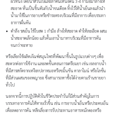
ผิวหนัง โดยนำส่วนใบและลำต้นเหนือดิน 3-4 กำมือมาล้างให้
สะอาด หั่นเป็นชิ้นต้มกับน้ำจนเดือด ทิ้งไว้ให้น้ำเย็นลงแล้วนำ
น้ำมาใช้ในการอาบหรือชำระตรงบริเวณที่มีอาการ เพื่อบรรเทา
อาการผื่นคัน
ตำลึง รสเย็น ใช้ใบสด 1 กำมือ ล้างให้สะอาด ตำให้ละเอียด ผสม
น้ำสะอาดเล็กน้อย แล้วคั้นเอาน้ำมาทาบริเวณที่มีอาการคัน
จนกว่าจะหาย
หรือเลือกใช้ผลิตภัณฑ์สมุนไพรที่พัฒนาขึ้นในรูปแบบต่างๆ เพื่อ
สะดวกต่อการใช้งาน และลดขั้นตอนการเตรียมยา เช่น เจลอาบน้ำ
ที่มีสารสกัดจากเหงือกปลาหมอหรือขมิ้นชัน คาลาไมน์ หรือโลชั่น
ที่มีส่วนผสมของพญายอ ซึ่งสามารถหาซื้อได้ง่ายตามร้านขายยา
ทั่วไป
นอกจากนี้การปฏิบัติตัวในชีวิตประจำวันก็มีส่วนสำคัญในการ
บรรเทาอาการคันให้หายเร็วขึ้น เช่น การอาบน้ำเย็นหรือประคบเย็น
เพื่อลดอาการคัน หลีกเลี่ยงการรับประทานอาหารหมักดองหรือ