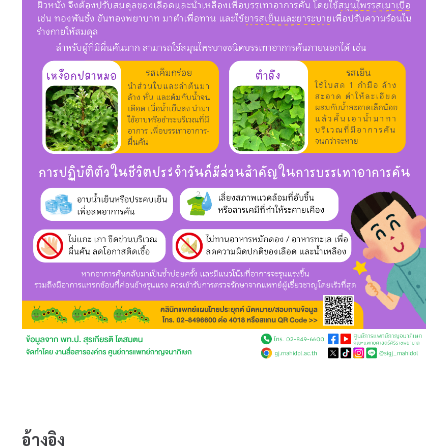
อ้างอิง