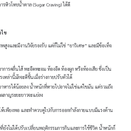
การหิวโหยน้ำตาล (Sugar Craving) ได้ดี
อนไข
สูงและมีงานวิจัยรองรับ แต่ก็ไม่ใช่ “ยาวิเศษ” และมีข้อเท็จ
ารคลื่นไส้ พะอืดพะอม ท้องอืด ท้องผูก หรือท้องเสีย ซึ่งเป็น
านี้มักจะดีขึ้นเมื่อร่างกายปรับตัวได้
นอาหารได้น้อยลง น้ำหนักที่หายไปอาจไม่ใช่แค่ไขมัน แต่รวมถึง
เผาผลาญระยะยาวจะแย่ลง
 ให้เพียงพอ และทำควบคู่ไปกับการออกกำลังกายแบบมีแรงต้าน
่ยังไม่ได้ปรับเปลี่ยนพฤติกรรมการกินและการใช้ชีวิต น้ำหนักก็