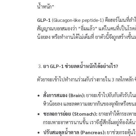
น้ำหนัก”
GLP-1
(Glucagon-like peptide-1) คือฮอร์โมนที่ลำไ
สัญญาณบอกสมองว่า “อิ่มแล้ว” แต่ในคนที่เป็นโรคอ
น้อยลง หรือทำงานได้ไม่เต็มที่ ยาตัวนี้จึงถูกสร้าง
ยา GLP-1 ช่วยลดน้ำหนักได้อย่างไร?
ตัวยาจะเข้าไปทำงานร่วมกับร่างกายใน 3 กลไกหลัก ซึ่ง
สั่งการสมอง (Brain):
ยาจะเข้าไปจับกับตัวรับในส
หิวน้อยลง และลดความอยากกินของจุกจิกหรือขน
ชะลอการย่อย (Stomach):
ยาจะทำให้กระเพาะอ
กระเพาะอาหารนานขึ้น เราจึงรู้สึกอิ่มอยู่ท้องได้น
ปรับสมดุลน้ำตาล (Pancreas):
ยาช่วยกระตุ้นใ