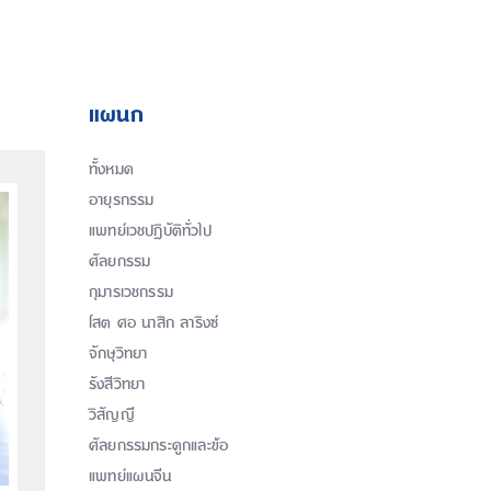
แผนก
ทั้งหมด
อายุรกรรม
แพทย์เวชปฏิบัติทั่วไป
ศัลยกรรม
กุมารเวชกรรม
โสต ศอ นาสิก ลาริงซ์
จักษุวิทยา
รังสีวิทยา
วิสัญญี
ศัลยกรรมกระดูกและข้อ
แพทย์แผนจีน