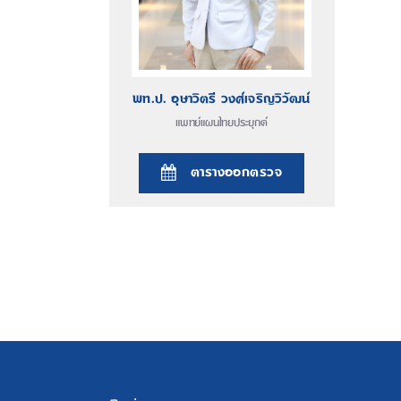
พท.ป. อุษาวิตรี วงศ์เจริญวิวัฒน์
แพทย์แผนไทยประยุกต์
ตารางออกตรวจ