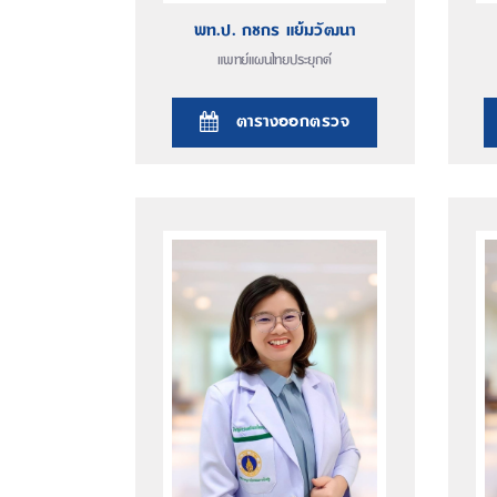
พท.ป. กชกร แย้มวัฒนา
แพทย์แผนไทยประยุกต์
ตารางออกตรวจ