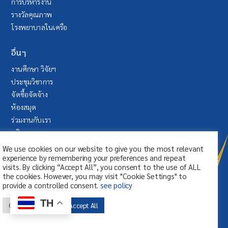
การบริหารงาน
รางวัลคุณภาพ
โรงพยาบาลในเครือ
อื่นๆ
งานศึกษา วิจัยฯ
ประชุมวิชาการ
จัดซื้อจัดจ้าง
ห้องสมุด
ร่วมงานกับเรา
บริจาค
ระบบลา (SAP Fiori)
We use cookies on our website to give you the most relevant
experience by remembering your preferences and repeat
visits. By clicking “Accept All”, you consent to the use of ALL
the cookies. However, you may visit "Cookie Settings" to
provide a controlled consent.
see policy
TH
Cookie Settings
Accept All
© สงวนลิขสิทธิ์ ศูนย์การแพทย์กาญจนา
ภิเษก มหาวิทยาลัยมหิดล