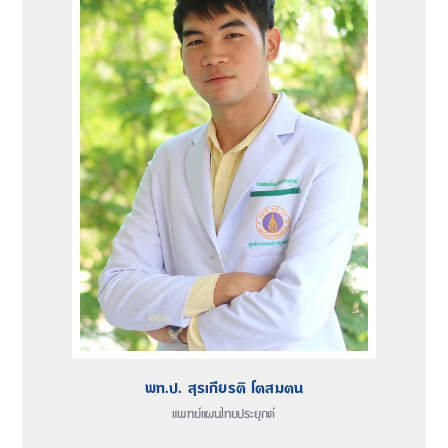
พท.ป. สุรเกียรติ โตสมตน
แพทย์แผนไทยประยุกต์