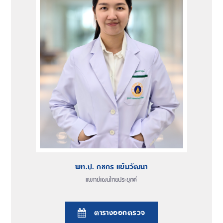
พท.ป. กชกร แย้มวัฒนา
แพทย์แผนไทยประยุกต์
ตารางออกตรวจ