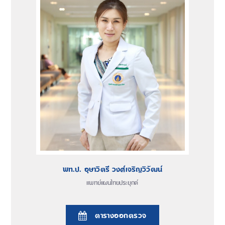
พท.ป. อุษาวิตรี วงศ์เจริญวิวัฒน์
แพทย์แผนไทยประยุกต์
ตารางออกตรวจ