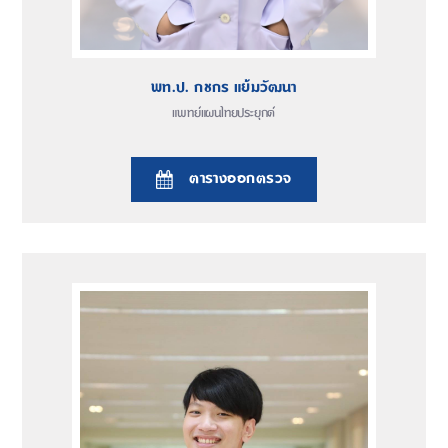
พท.ป. กชกร แย้มวัฒนา
แพทย์แผนไทยประยุกต์
ตารางออกตรวจ