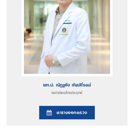
พท.ป. ณัฏฐชัย เทิดสิโรตม์
แพทย์แผนไทยประยุกต์
ตารางออกตรวจ