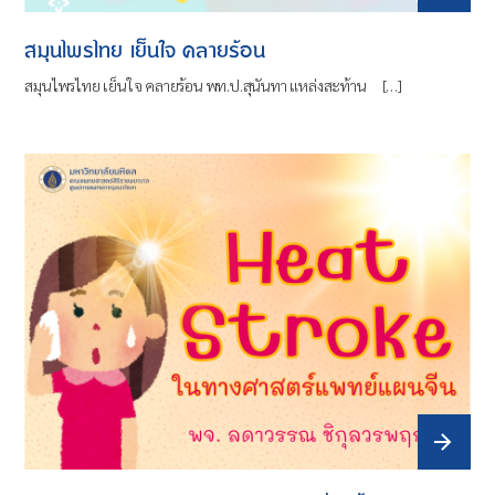
สมุนไพรไทย เย็นใจ คลายร้อน
สมุนไพรไทย เย็นใจ คลายร้อน พท.ป.สุนันทา แหล่งสะท้าน […]