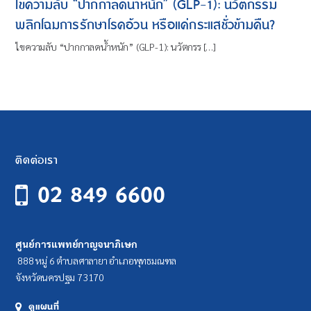
ไขความลับ “ปากกาลดน้ำหนัก” (GLP-1): นวัตกรรม
พลิกโฉมการรักษาโรคอ้วน หรือแค่กระแสชั่วข้ามคืน?
ไขความลับ “ปากกาลดน้ำหนัก” (GLP-1): นวัตกรร […]
ติดต่อเรา
02 849 6600
ศูนย์การแพทย์กาญจนาภิเษก
888 หมู่ 6 ตำบลศาลายา อำเภอพุทธมณฑล
จังหวัดนครปฐม 73170
ดูแผนที่