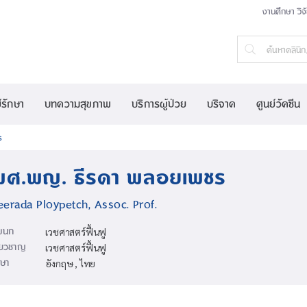
งานศึกษา วิจ
์รักษา
บทความสุขภาพ
บริการผู้ป่วย
บริจาค
ศูนย์วัคซีน
ร
ผศ.พญ. ธีรดา พลอยเพชร
eerada Ploypetch, Assoc. Prof.
ผนก
เวชศาสตร์ฟื้นฟู
ี่ยวชาญ
เวชศาสตร์ฟื้นฟู
ษา
อังกฤษ , ไทย