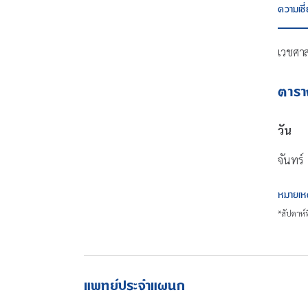
ความเช
เวชศาส
ตาร
วัน
จันทร์
หมายเห
*สัปดาห์ท
แพทย์ประจำแผนก