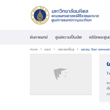
ค้นหาแพทย์
ศูนย์ความเป็นเลิศ
คลินิกและศูนย
Home
แพทย์
เวชศาสตร์ฟื้นฟู
ผศ.พญ. ธีรดา พลอยเพช
T
แ
เช
ภา