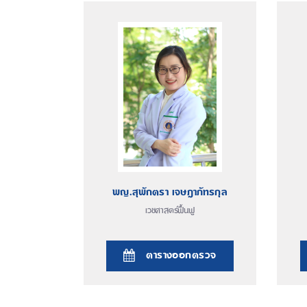
พญ.สุพักตรา เจษฎาภัทรกุล
เวชศาสตร์ฟื้นฟู
ตารางออกตรวจ