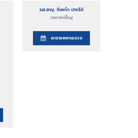
รศ.พญ. กิ่งแก้ว ปาจรีย์
เวชศาสตร์ฟื้นฟู
ตารางออกตรวจ