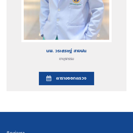
นพ. วรเศรษฐ์ สายฝน
อายุรกรรม
ตารางออกตรวจ