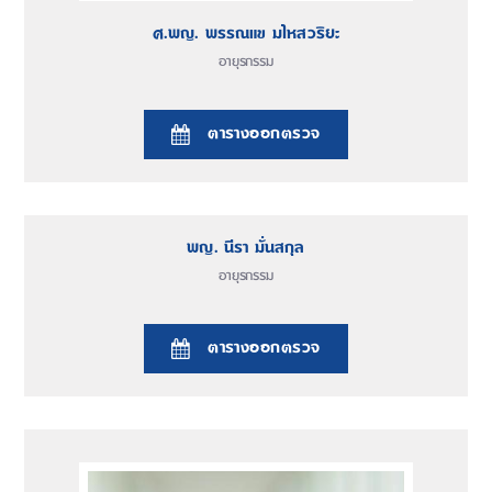
ศ.พญ. พรรณแข มไหสวริยะ
อายุรกรรม
ตารางออกตรวจ
พญ. นีรา มั่นสกุล
อายุรกรรม
ตารางออกตรวจ