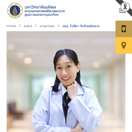
Home
แพทย์
อายุรกรรม
พญ. รังสิมา กิรติวงศ์วรรณ