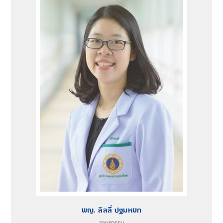
พญ. ลิลลี่ ปฐมหยก