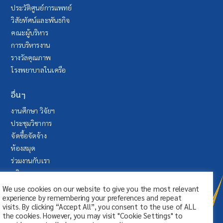
ประวัติศูนย์การแพทย์
วิสัยทัศน์และพันธกิจ
คณะผู้บริหาร
การบริหารงาน
รางวัลคุณภาพ
โรงพยาบาลในเครือ
อื่นๆ
งานศึกษา วิจัยฯ
ประชุมวิชาการ
จัดซื้อจัดจ้าง
ห้องสมุด
ร่วมงานกับเรา
บริจาค
ระบบลา (SAP Fiori)
We use cookies on our website to give you the most relevant
experience by remembering your preferences and repeat
visits. By clicking “Accept All”, you consent to the use of ALL
the cookies. However, you may visit "Cookie Settings" to