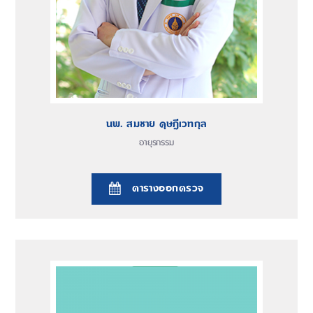
นพ. สมชาย ดุษฎีเวทกุล
อายุรกรรม
ตารางออกตรวจ