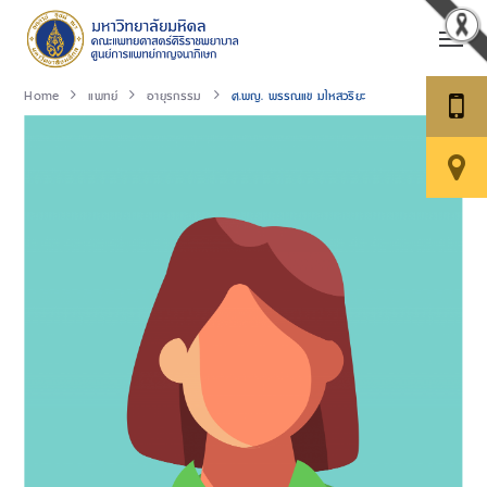
Home
แพทย์
อายุรกรรม
ศ.พญ. พรรณแข มไหสวริยะ