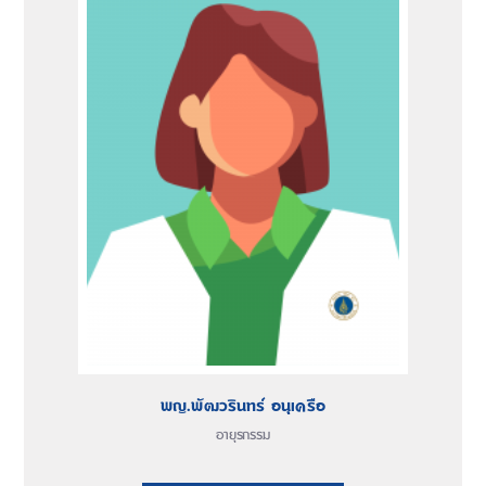
พญ.พัฒวรินทร์ อนุเครือ
อายุรกรรม