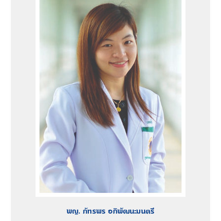
พญ. ภัทรพร อภิพัฒนะมนตรี