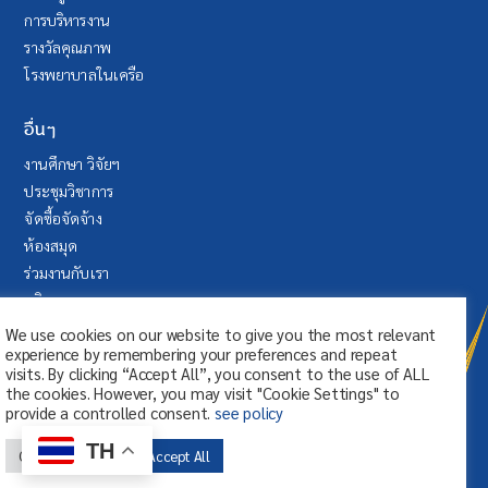
การบริหารงาน
รางวัลคุณภาพ
โรงพยาบาลในเครือ
อื่นๆ
งานศึกษา วิจัยฯ
ประชุมวิชาการ
จัดซื้อจัดจ้าง
ห้องสมุด
ร่วมงานกับเรา
บริจาค
ระบบลา (SAP Fiori)
We use cookies on our website to give you the most relevant
experience by remembering your preferences and repeat
visits. By clicking “Accept All”, you consent to the use of ALL
the cookies. However, you may visit "Cookie Settings" to
provide a controlled consent.
see policy
TH
Cookie Settings
Accept All
© สงวนลิขสิทธิ์ ศูนย์การแพทย์กาญจนา
ภิเษก มหาวิทยาลัยมหิดล