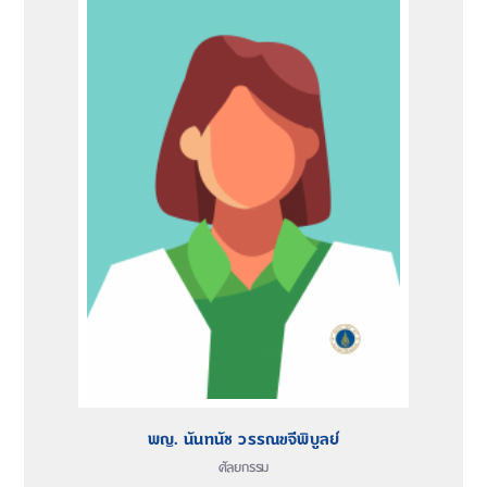
พญ. นันทนัช วรรณขจีพิบูลย์
ศัลยกรรม