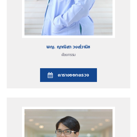
พญ. ญาณิศา วงศ์วานิช
ศัลยกรรม
ตารางออกตรวจ