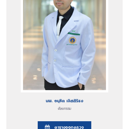
นพ. อนุชิต เลิศศิริธง
ศัลยกรรม
ตารางออกตรวจ