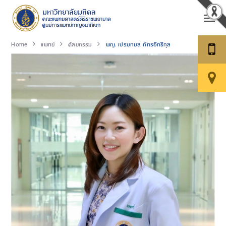
Home
แพทย์
ศัลยกรรม
พญ. เปรมกมล ภัทรอิทธิกุล