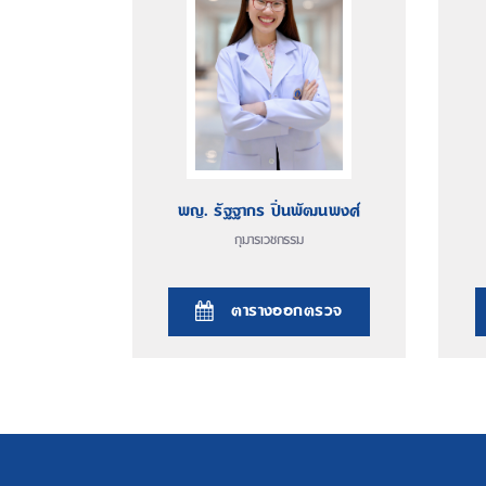
พญ. รัฐฐากร ปิ่นพัฒนพงศ์
กุมารเวชกรรม
ตารางออกตรวจ