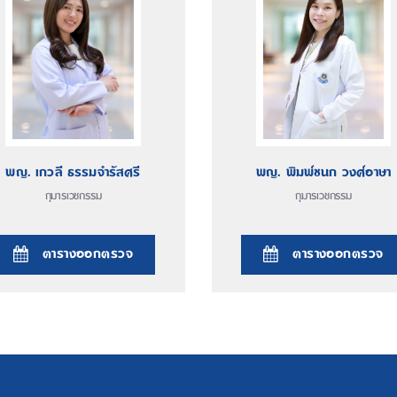
พญ. เกวลี ธรรมจำรัสศรี
พญ. พิมพ์ชนก วงศ์อาษา
กุมารเวชกรรม
กุมารเวชกรรม
ตารางออกตรวจ
ตารางออกตรวจ