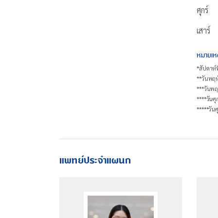
ศุกร์
เสาร์
หมายเห
*สัปดาห์ท
**วันพฤห
***วันพฤห
****วันศุ
*****วันศ
แพทย์ประจำแผนก