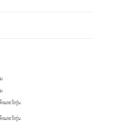
ี
รม
รม
็กและวัยรุ่น
็กและวัยรุ่น