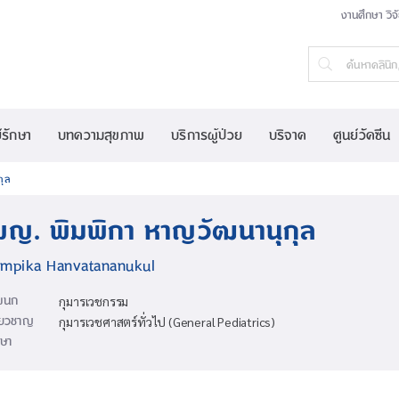
งานศึกษา วิจ
์รักษา
บทความสุขภาพ
บริการผู้ป่วย
บริจาค
ศูนย์วัคซีน
กุล
พญ. พิมพิกา หาญวัฒนานุกุล
impika Hanvatananukul
ผนก
กุมารเวชกรรม
ี่ยวชาญ
กุมารเวชศาสตร์ทั่วไป (General Pediatrics)
ษา