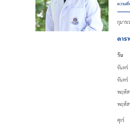
ความเช
กุมารเ
ตาร
วัน
จันทร์
จันทร์
พฤหัส
พฤหัส
ศุกร์