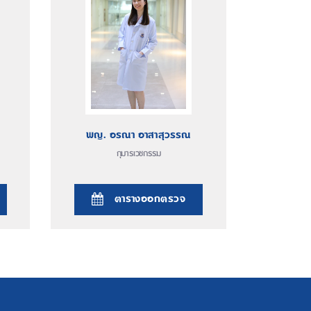
พญ. อรณา อาสาสุวรรณ
กุมารเวชกรรม
ตารางออกตรวจ