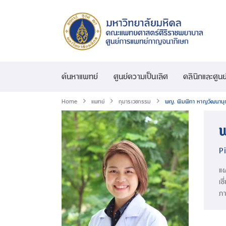
ค้นหาแพทย์
ศูนย์ความเป็นเลิศ
คลินิกและศูนย
Home
แพทย์
กุมารเวชกรรม
พญ. พิมพิกา หาญวัฒนานุ
P
แ
เช
ภา