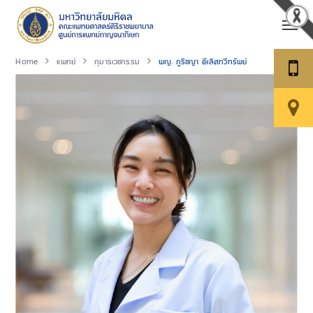
Home
แพทย์
กุมารเวชกรรม
พญ. ภูริชญา​ ดีเลิศทวีทรัพย์