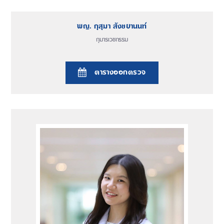
พญ. กุสุมา สังขยานนท์
กุมารเวชกรรม
ตารางออกตรวจ