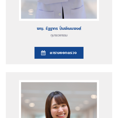
พญ. รัฐฐากร ปิ่นพัฒนพงศ์
กุมารเวชกรรม
ตารางออกตรวจ