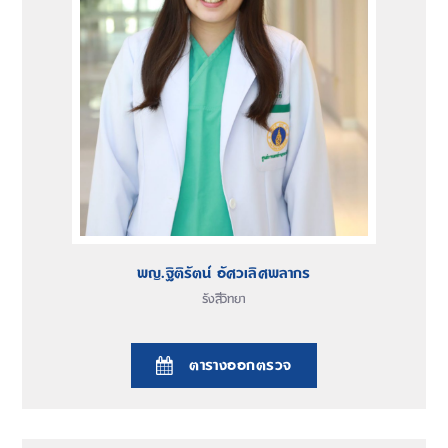
พญ.ฐิติรัตน์ อัศวเลิศพลากร
รังสีวิทยา
ตารางออกตรวจ