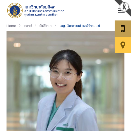
Home
แพทย์
รังสีวิทยา
พญ. พิมพกานต์ วงศ์ภัทรนนท์