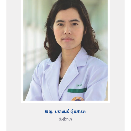
พญ. ปรางนรี คุ้มสาธิต
รังสีวิทยา