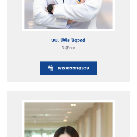
นพ. พิพิธ ปิตุวงศ์
รังสีวิทยา
ตารางออกตรวจ