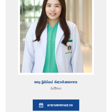
พญ.ฐิติรัตน์ อัศวเลิศพลากร
รังสีวิทยา
ตารางออกตรวจ