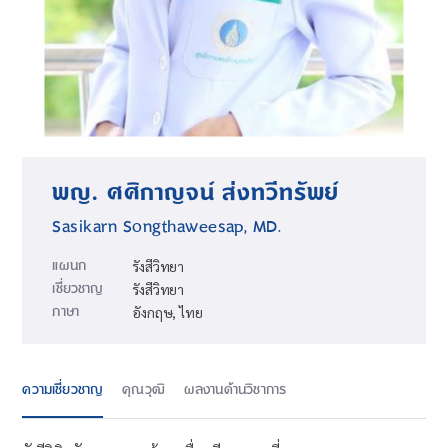
พญ. ศศิกาญจน์ ส่งทวีทรัพย์
Sasikarn Songthaweesap, MD.
แผนก
รังสีวิทยา
เชี่ยวชาญ
รังสีวิทยา
ภาษา
อังกฤษ, ไทย
ความเชี่ยวชาญ
คุณวุฒิ
ผลงานด้านวิชาการ