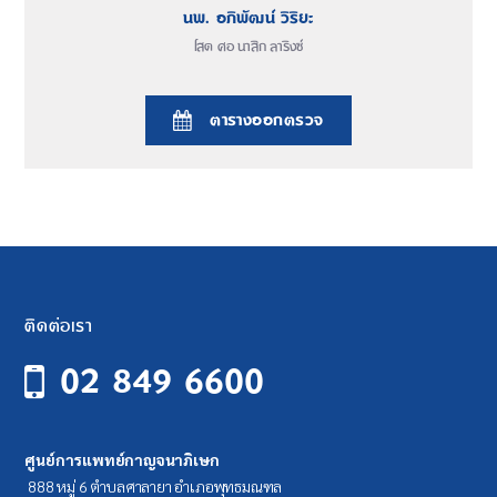
นพ. อภิพัฒน์ วิริยะ
โสต ศอ นาสิก ลาริงซ์
ตารางออกตรวจ
ติดต่อเรา
02 849 6600
ศูนย์การแพทย์กาญจนาภิเษก
888 หมู่ 6 ตำบลศาลายา อำเภอพุทธมณฑล