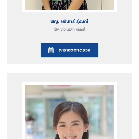
พญ. ษรินทร์ รุ่งมณี
โสต ศอ นาสิก ลาริงซ์
ตารางออกตรวจ