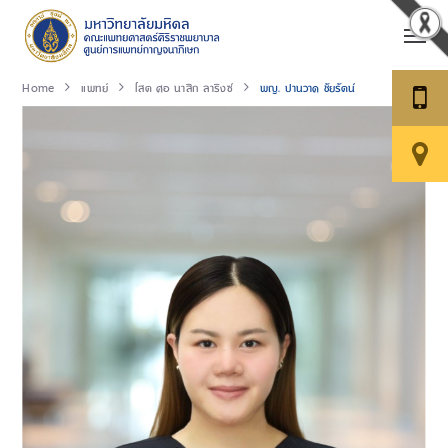
Home
แพทย์
โสต ศอ นาสิก ลาริงซ์
พญ. ปานวาด ชัยรัตน์