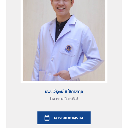
นพ. วีรุตม์ ชโยภาสกุล
โสต ศอ นาสิก ลาริงซ์
ตารางออกตรวจ