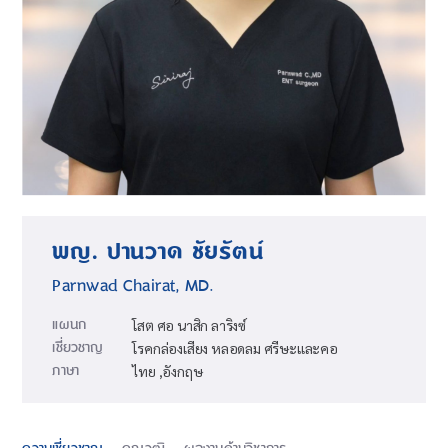
พญ. ปานวาด ชัยรัตน์
Parnwad Chairat, MD.
แผนก
โสต ศอ นาสิก ลาริงซ์
เชี่ยวชาญ
โรคกล่องเสียง หลอดลม ศรีษะและคอ
ภาษา
ไทย ,อังกฤษ