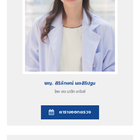
พญ. ศิริลักษณ์ ผลศิริปฐม
โสต ศอ นาสิก ลาริงซ์
ตารางออกตรวจ