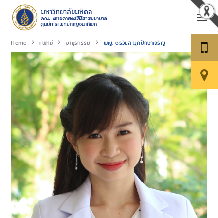
Home
แพทย์
อายุรกรรม
พญ. อรวิมล มุกปักษาเจริญ