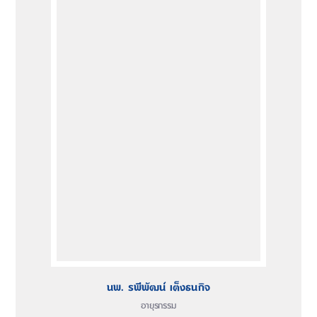
นพ. รพีพัฒน์ เต็งธนกิจ
อายุรกรรม