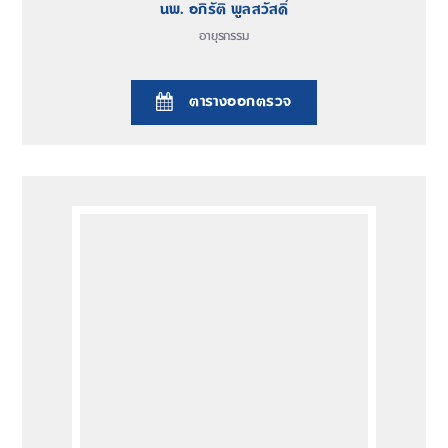
นพ. อภิรัติ พูลสวัสดิ์
อายุรกรรม
ตารางออกตรวจ