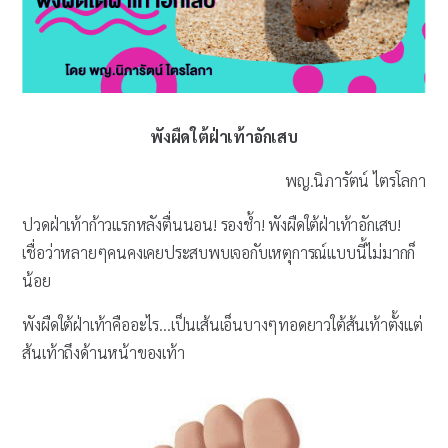
พังผืดใต้ฝ่าเท้าอักเสบ
พญ.นิภารัตน์ ไตรโลกา
ปวดฝ่าเท้าก้าวแรกหลังตื่นนอน! รองช้ำ! พังผืดใต้ฝ่าเท้าอักเสบ!
เชื่อว่าหลายๆคนคงเคยประสบพบเจอกับเหตุการณ์แบบนี้ไม่มากก็
น้อย
พังผืดใต้ฝ่าเท้าคืออะไร…เป็นเส้นเอ็นบางๆทอดยาวใต้ส้นเท้าตั้งแต่
ส้นเท้าถึงด้านหน้าของเท้า