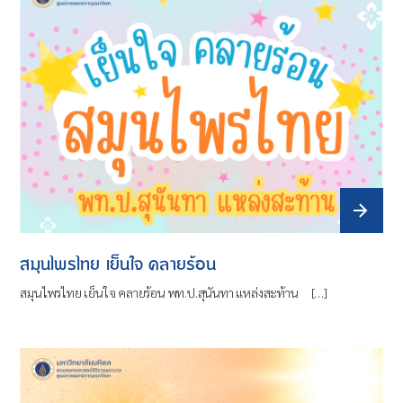
สมุนไพรไทย เย็นใจ คลายร้อน
สมุนไพรไทย เย็นใจ คลายร้อน พท.ป.สุนันทา แหล่งสะท้าน […]