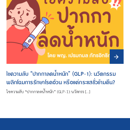
ไขความลับ “ปากกาลดน้ำหนัก” (GLP-1): นวัตกรรม
พลิกโฉมการรักษาโรคอ้วน หรือแค่กระแสชั่วข้ามคืน?
ไขความลับ “ปากกาลดน้ำหนัก” (GLP-1): นวัตกรร […]