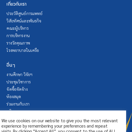
เกี่ยวกับเรา
ประวัติศูนย์การแพทย์
วิสัยทัศน์และพันธกิจ
คณะผู้บริหาร
การบริหารงาน
รางวัลคุณภาพ
โรงพยาบาลในเครือ
อื่นๆ
งานศึกษา วิจัยฯ
ประชุมวิชาการ
จัดซื้อจัดจ้าง
ห้องสมุด
ร่วมงานกับเรา
บริจาค
ระบบลา (SAP Fiori)
We use cookies on our website to give you the most relevant
experience by remembering your preferences and repeat
visits. By clicking “Accept All”, you consent to the use of ALL