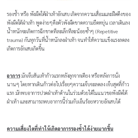
รองช้ำ หรือ พังผืดใต้ฝ่าเท้าอักเสบ เกิดจากความเสื่อมและฝืดตึงของ
พังผืดใต้ฝ่าเท้า พูดง่ายๆคือตัวพังผืดขาดความยืดหยุ่น เวลาเดินลง
น้ำหนักจะเกิดการฉีกขาดทีละเล็กทีละน้อยซ้ำๆ (Repetitive
trauma) กันทุกวันที่น้ำหนักลงฝ่าเท้า จนทำให้ความแข็งแรงลดลง
เกิดการอักเสบเกิดขึ้น
อาการ
มักเจ็บส้นเท้าก้าวแรกหลังลุกจากเตียง หรือหลังการนั่ง
นานๆ โดยหากเดินก้าวต่อไปเรื่อยๆความเจ็บจะลดลง เจ็บสุดที่ก้าว
แรก มักพบอาการปวดฝ่าเท้าด้านในร่วมด้วยได้ในแนวขอพังผืดใต้
ฝ่าเท้า และสามารถพบอาการนี้ร่วมกับเอ็นร้อยหวายอักเสบได้
ความเสี่ยงใดที่ทำให้เกิดอาการรองช้ำได้ง่ายมากขึ้น