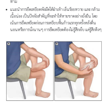
ห้าม
แนะนำการยืดเหยียดพังผืดใต้ฝ่าเท้า เอ็นร้อยหวาย และ กล้าม
เนื้อน่อง เป็นปัจจัยสำคัญที่จะทำให้หายขาดอย่างยั่งยืน โดย
เน้นการยืดเหยียดก่อนการเหยียบพื้นก้าวแรกทุกครั้งหลังตื่น
นอนหรือการนั่งนานๆ การยืดเหยียดต้องไม่รู้สึกเจ็บ แค่รู้สึกตึงๆ