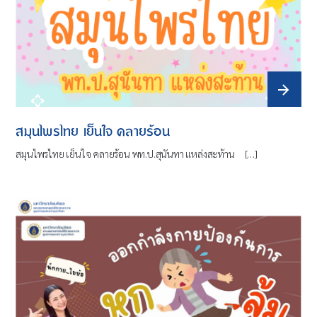
สมุนไพรไทย เย็นใจ คลายร้อน
สมุนไพรไทย เย็นใจ คลายร้อน พท.ป.สุนันทา แหล่งสะท้าน […]