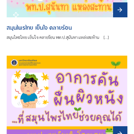
สมุนไพรไทย เย็นใจ คลายร้อน
สมุนไพรไทย เย็นใจ คลายร้อน พท.ป.สุนันทา แหล่งสะท้าน […]