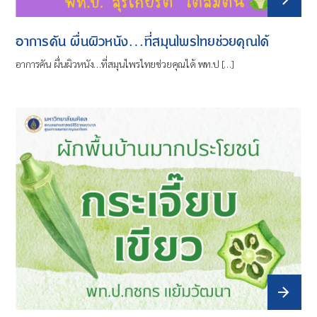
อาการคัน ผื่นผิวหนัง…ที่สมุนไพรไทยช่วยคุณได้
อาการคัน ผื่นผิวหนัง…ที่สมุนไพรไทยช่วยคุณได้ พท.ป […]