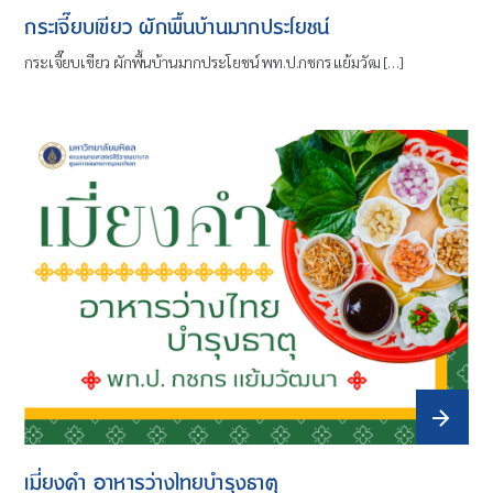
กระเจี๊ยบเขียว ผักพื้นบ้านมากประโยชน์
กระเจี๊ยบเขียว ผักพื้นบ้านมากประโยชน์ พท.ป.กชกร แย้มวัฒ […]
เมี่ยงคำ อาหารว่างไทยบำรุงธาตุ