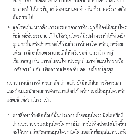
ที่อยู่ในพืชแต่ละชนิดมีความหลากหลาย การเปลี่ยนวิธีเตรียม
ยาอาจทำให้สารที่ถูกสกัดออกมาแตกต่างกัน ซึ่งบางครั้งอาจเกิด
อันตรายได้
ถูกโรค
เช่น หากต้องการบรรเทาอาการท้องผูก ก็ต้องใช้สมุนไพร
ที่มีฤทธิ์ช่วยระบาย ถ้าไปใช้สมุนไพรที่มีรสฝาดจะทำให้ท้องยิ่ง
ผูกมากขึ้นหรือถ้าหากจะใช้ร่วมกับการรักษาโรค หรือมุ่งหวังผล
เพื่อการรักษาโดยตรง แนะนำให้หรือขอคำแนะนำจากผู้
เชี่ยวชาญ เช่น แพทย์แผนไทยประยุกต์ แพทย์แผนไทย หรือ
เภสัชกร เป็นต้น เพื่อความปลอดภัยและประโยชน์สูงสุด
นอกจากหลักการพิจารณาดังกล่าวแล้ว ยังมีหลักในการพิจารณา
และข้อแนะนำก่อนการพิจารณาเลือกใช้ หรือขณะใช้สมุนไพรหรือ
ผลิตภัณฑ์สมุนไพร เช่น
ควรศึกษาว่าผลิตภัณฑ์นั้นประกอบด้วยสมุนไพรชนิดใดหรือมี
ส่วนประกอบของสมุนไพรใด หากมีอาการไม่พึงประสงค์เกิดขึ้น
จะได้ทราบว่าเกิดจากสมุนไพรชนิดใด และเก็บข้อมูลในการระวัง