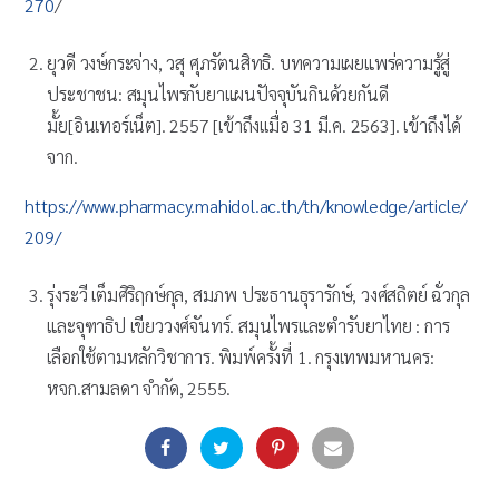
270
/
ยุวดี วงษ์กระจ่าง, วสุ ศุภรัตนสิทธิ. บทความเผยแพร่ความรู้สู่
ประชาชน: สมุนไพรกับยาแผนปัจจุบันกินด้วยกันดี
มั้ย[อินเทอร์เน็ต]. 2557 [เข้าถึงเเมื่อ 31 มี.ค. 2563]. เข้าถึงได้
จาก.
https://www.pharmacy.mahidol.ac.th/th/knowledge/article/
209/
รุ่งระวี เต็มศิริฤกษ์กุล, สมภพ ประธานธุรารักษ์, วงศ์สถิตย์ ฉั่วกุล
และจุฑาธิป เขียววงศ์จันทร์. สมุนไพรและตำรับยาไทย : การ
เลือกใช้ตามหลักวิชาการ. พิมพ์ครั้งที่ 1. กรุงเทพมหานคร:
หจก.สามลดา จำกัด, 2555.