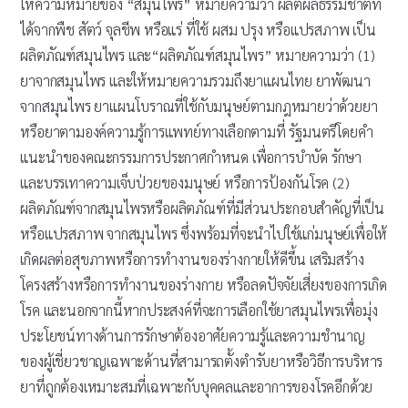
ให้ความหมายของ “สมุนไพร” หมายความว่า ผลิตผลธรรมชาติที่
ได้จากพืช สัตว์ จุลชีพ หรือแร่ ที่ใช้ ผสม ปรุง หรือแปรสภาพ เป็น
ผลิตภัณฑ์สมุนไพร และ“ผลิตภัณฑ์สมุนไพร” หมายความว่า (1)
ยาจากสมุนไพร และให้หมายความรวมถึงยาแผนไทย ยาพัฒนา
จากสมุนไพร ยาแผนโบราณที่ใช้กับมนุษย์ตามกฎหมายว่าด้วยยา
หรือยาตามองค์ความรู้การแพทย์ทางเลือกตามที่ รัฐมนตรีโดยคำ
แนะนำของคณะกรรมการประกาศกำหนด เพื่อการบำบัด รักษา
และบรรเทาความเจ็บป่วยของมนุษย์ หรือการป้องกันโรค (2)
ผลิตภัณฑ์จากสมุนไพรหรือผลิตภัณฑ์ที่มีส่วนประกอบสำคัญที่เป็น
หรือแปรสภาพ จากสมุนไพร ซึ่งพร้อมที่จะนำไปใช้แก่มนุษย์เพื่อให้
เกิดผลต่อสุขภาพหรือการทำงานของร่างกายให้ดีขึ้น เสริมสร้าง
โครงสร้างหรือการทำงานของร่างกาย หรือลดปัจจัยเสี่ยงของการเกิด
โรค และนอกจากนี้หากประสงค์ที่จะการเลือกใช้ยาสมุนไพรเพื่อมุ่ง
ประโยชน์ทางด้านการรักษาต้องอาศัยความรู้และความชำนาญ
ของผู้เชี่ยวชาญเฉพาะด้านที่สามารถตั้งตำรับยาหรือวิธีการบริหาร
ยาที่ถูกต้องเหมาะสมที่เฉพาะกับบุคคลและอาการของโรคอีกด้วย