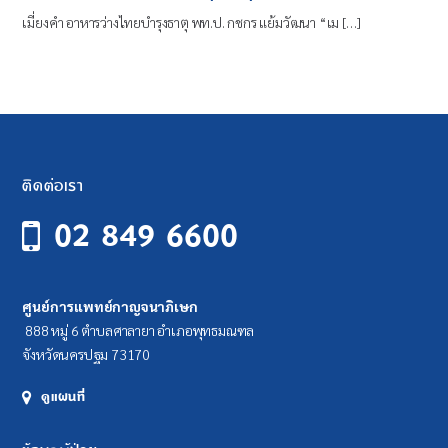
เมี่ยงคำ อาหารว่างไทยบำรุงธาตุ พท.ป. กชกร แย้มวัฒนา “เม […]
ติดต่อเรา
02 849 6600
ศูนย์การแพทย์กาญจนาภิเษก
888 หมู่ 6 ตำบลศาลายา อำเภอพุทธมณฑล
จังหวัดนครปฐม 73170
ดูแผนที่