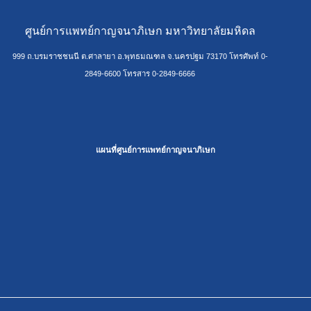
ศูนย์การแพทย์กาญจนาภิเษก มหาวิทยาลัยมหิดล
999 ถ.บรมราชชนนี ต.ศาลายา อ.พุทธมณฑล จ.นครปฐม 73170 โทรศัพท์ 0-
2849-6600 โทรสาร 0-2849-6666
แผนที่ศูนย์การแพทย์กาญจนาภิเษก