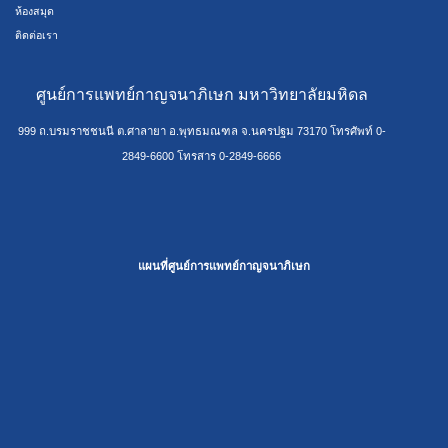
ห้องสมุด
ติดต่อเรา
ศูนย์การแพทย์กาญจนาภิเษก มหาวิทยาลัยมหิดล
999 ถ.บรมราชชนนี ต.ศาลายา อ.พุทธมณฑล จ.นครปฐม 73170 โทรศัพท์ 0-
2849-6600 โทรสาร 0-2849-6666
แผนที่ศูนย์การแพทย์กาญจนาภิเษก