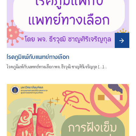
โรคภูมิแพ้กับแพทย์ทางเลือก
โรคภูมิแพ้กับแพทย์ทางเลือก พจ. ธีรวุฒิ ชาญศิริเจริญกุล […]…