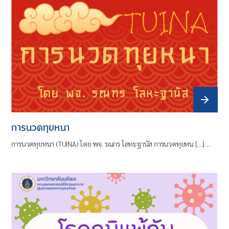
การนวดทุยหนา
การนวดทุยหนา (TUINA) โดย พจ. รณกร โลหะฐานัส การนวดทุยหน […]…