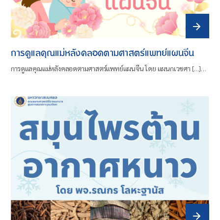
การดูแลคุณแม่หลังคลอดตามศาสตร์แพทย์แผนจีน
การดูแลคุณแม่หลังคลอดตามศาสตร์แพทย์แผนจีน โดย แผนกเวชศา […]…