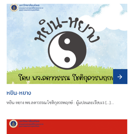
หยิน-หยาง
หยิน-หยาง พจ.ลดาวรรณ โชติกุลวรพฤกษ์ : ผู้แปลและเรียบเร […]…