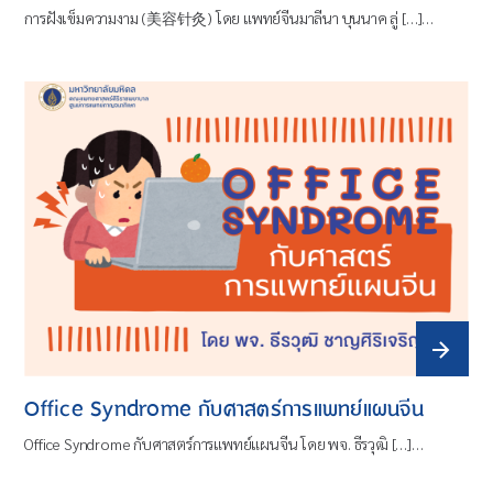
การฝังเข็มความงาม (美容针灸) โดย แพทย์จีนมาลีนา บุนนาค ลู่ […]…
Office Syndrome กับศาสตร์การแพทย์แผนจีน
Office Syndrome กับศาสตร์การแพทย์แผนจีน โดย พจ. ธีรวุฒิ […]…