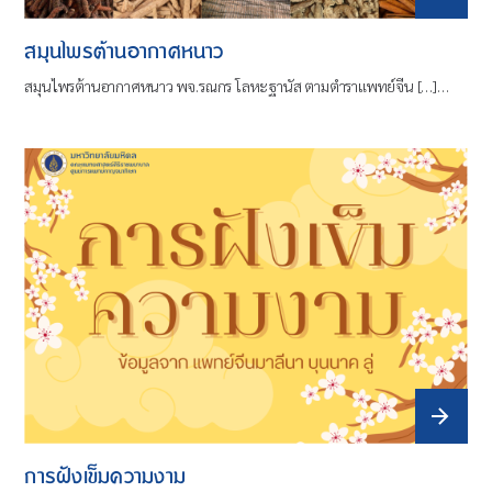
สมุนไพรต้านอากาศหนาว
สมุนไพรต้านอากาศหนาว พจ.รณกร โลหะฐานัส ตามตำราแพทย์จีน […]…
การฝังเข็มความงาม