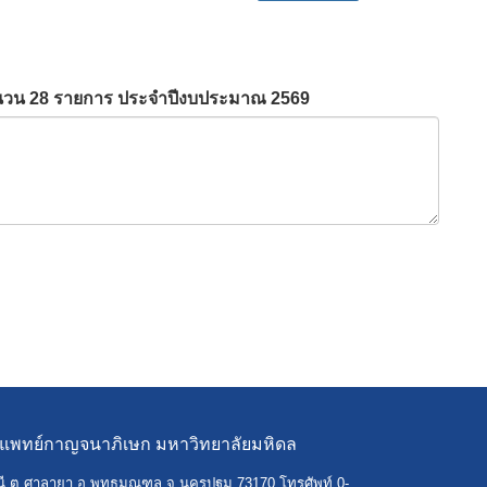
นวน 28 รายการ ประจำปีงบประมาณ 2569
รแพทย์กาญจนาภิเษก มหาวิทยาลัยมหิดล
ี ต.ศาลายา อ.พุทธมณฑล จ.นครปฐม 73170 โทรศัพท์ 0-