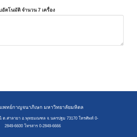
ัตโนมัติ จำนวน 7 เครื่อง
รแพทย์กาญจนาภิเษก มหาวิทยาลัยมหิดล
ี ต.ศาลายา อ.พุทธมณฑล จ.นครปฐม 73170 โทรศัพท์ 0-
2849-6600 โทรสาร 0-2849-6666