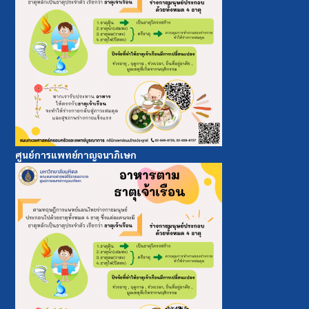
ศูนย์การแพทย์กาญจนาภิเษก